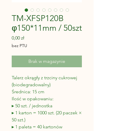
TM-XFSP120B
φ150*11mm / 50szt
Cena
0,00 zł
bez PTU
Brak w magazynie
Talerz okrągły z trzciny cukrowej
(biodegradowalny)
Średnica: 15 cm
Ilość w opakowaniu:
▸ 50 szt. / jednostka
▸ 1 karton = 1000 szt. (20 paczek ×
50 szt.)
▸ 1 paleta = 40 kartonów