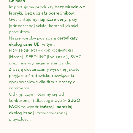
Chinach
.
Importujemy produkty
bezpośrednio z
fabryki, bez udziału pośredników
.
Gwarantujemy
najniższe ceny
, przy
jednoczesnej ścisłej kontroli jakości
produktów.
Nasze wyroby posiadają
certyfikaty
ekologiczne UE
, w tym:
FDA,LFGB,ROHS,OK-COMPOST
(Home), SEEDLING(Industrial), SVHC
oraz inne wymagane standardy.
Z pasją dostarczamy wysokiej jakości,
przyjazne środowisku rozwiązania
opakowaniowe dla firm z branży e-
commerce.
Odkryj, czym różnimy się od
konkurencji i dlaczego wybór
SUGO
PACK
to wybór
tańszej
,
bardziej
ekologicznej
i zrównoważonej
przyszłości.