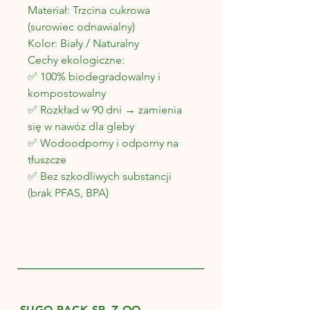
Materiał: Trzcina cukrowa
(surowiec odnawialny)
Kolor: Biały
/ Naturalny
Cechy ekologiczne:
✅ 100% biodegradowalny i
kompostowalny
✅ Rozkład w 90 dni → zamienia
się w nawóz dla gleby
✅ Wodoodporny i odporny na
tłuszcze
✅ Bez szkodliwych substancji
(brak PFAS, BPA)
SUGO PACK SP. Z OO