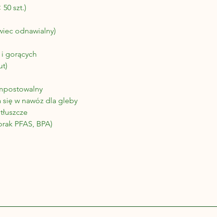
 50 szt.)
owiec odnawialny)
i gorących
ut)
mpostowalny
 się w nawóz dla gleby
tłuszcze
brak PFAS, BPA)