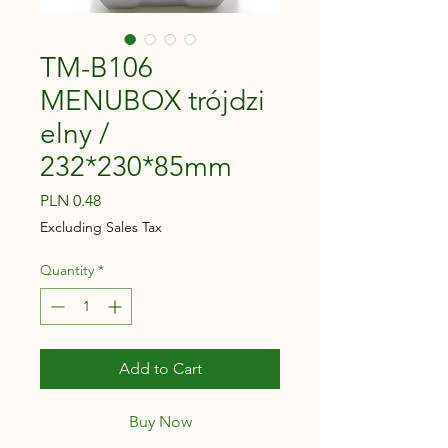
TM-B106
MENUBOX trójdzi
elny /
232*230*85mm
Price
PLN 0.48
Excluding Sales Tax
Quantity
*
Add to Cart
Buy Now