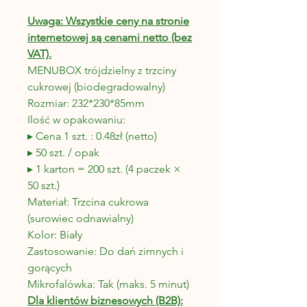
Uwaga: Wszystkie ceny na stronie
internetowej są cenami netto (bez
VAT).
MENUBOX trójdzielny z trzciny
cukrowej (biodegradowalny)
Rozmiar: 232*230*85mm
Ilość w opakowaniu:
▸ Cena 1 szt. : 0.48zł (netto)
▸ 50 szt. / opak
▸ 1 karton = 200 szt. (4 paczek ×
50 szt.)
Materiał: Trzcina cukrowa
(surowiec odnawialny)
Kolor: Biały
Zastosowanie: Do dań zimnych i
gorących
Mikrofalówka: Tak (maks. 5 minut)
Dla klientów biznesowych (B2B):