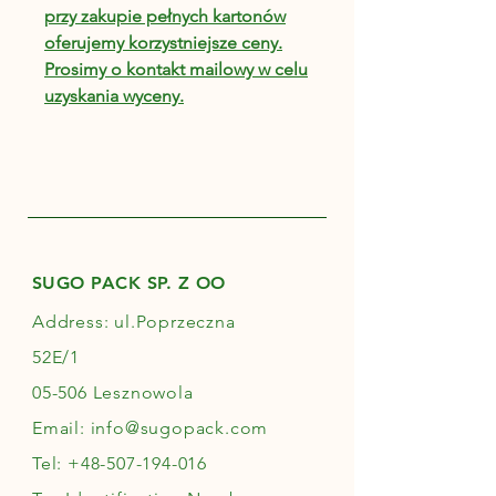
przy zakupie pełnych kartonów
oferujemy korzystniejsze ceny.
Prosimy o kontakt mailowy w celu
uzyskania wyceny.
SUGO PACK SP. Z OO
Address: ul.Poprzeczna
52E/1
05-506 Lesznowola
Email:
info@sugopack.com
Tel:
+48-507-194-016