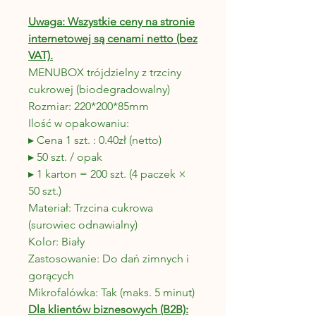
Uwaga: Wszystkie ceny na stronie
internetowej są cenami netto (bez
VAT).
MENUBOX trójdzielny z trzciny
cukrowej (biodegradowalny)
Rozmiar: 220*200*85mm
Ilość w opakowaniu:
▸ Cena 1 szt. : 0.40zł (netto)
▸ 50 szt. / opak
▸ 1 karton = 200 szt. (4 paczek ×
50 szt.)
Materiał: Trzcina cukrowa
(surowiec odnawialny)
Kolor: Biały
Zastosowanie: Do dań zimnych i
gorących
Mikrofalówka: Tak (maks. 5 minut)
Dla klientów biznesowych (B2B):